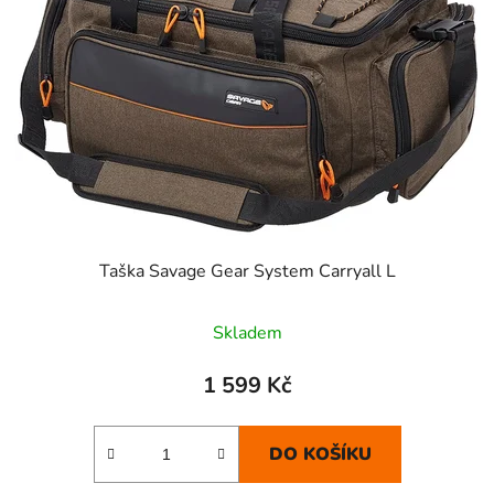
s
r
p
o
r
d
o
u
d
k
u
t
k
ů
t
ů
Taška Savage Gear System Carryall L
Skladem
1 599 Kč
DO KOŠÍKU