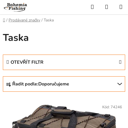
Přejít
Hledat
NÁKUP
na
KOŠÍK
obsah
Domů
/
Prodávané značky
/
Taska
Taska
OTEVŘÍT FILTR
Ř
Řadit podle:
Doporučujeme
a
z
V
e
ý
Kód:
74246
n
p
í
i
p