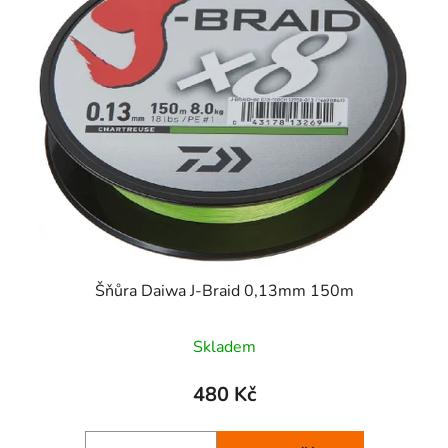
p
o
i
d
s
u
p
k
r
t
o
ů
d
u
k
t
ů
Šňůra Daiwa J-Braid 0,13mm 150m
Skladem
480 Kč