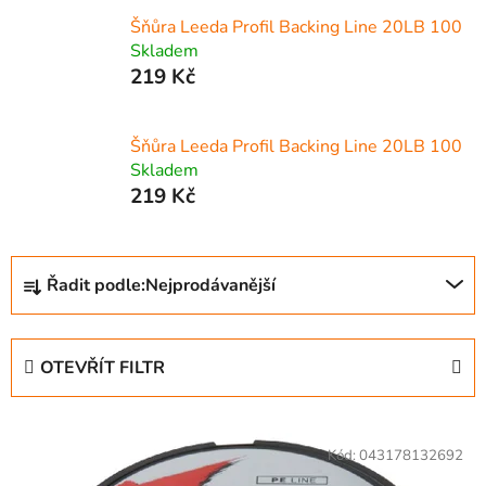
Šňůra Leeda Profil Backing Line 20LB 100
Skladem
219 Kč
Šňůra Leeda Profil Backing Line 20LB 100
Skladem
219 Kč
Ř
Řadit podle:
Nejprodávanější
a
z
e
OTEVŘÍT FILTR
n
í
V
p
ý
Kód:
043178132692
r