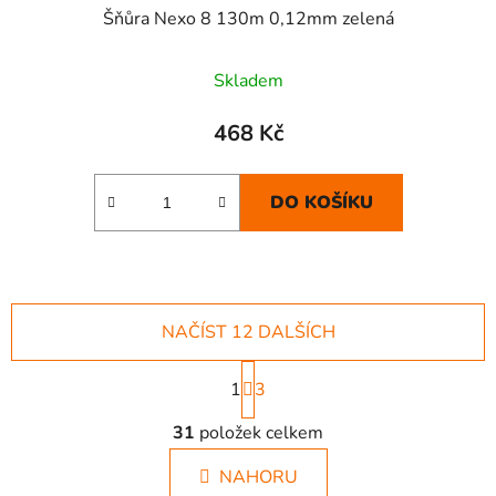
Šňůra Nexo 8 130m 0,12mm zelená
Skladem
468 Kč
DO KOŠÍKU
NAČÍST 12 DALŠÍCH
S
1
t
3
r
O
á
31
položek celkem
v
n
l
k
NAHORU
á
o