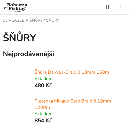
Přejít
Hledat
NÁKUP
na
KOŠÍK
obsah
Domů
/
VLASCE A ŠŇŮRY
/
ŠŇŮRY
ŠŇŮRY
Nejprodávanější
Šňůra Daiwa J-Braid 0,13mm 150m
Skladem
480 Kč
Pletenka Mikado Carp Braid 0,18mm
1200m
Skladem
854 Kč