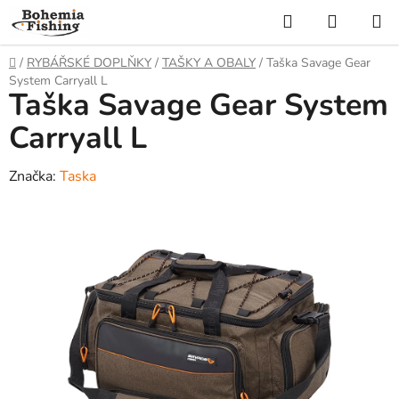
Přejít
Hledat
NÁKUP
na
KOŠÍK
obsah
Domů
/
RYBÁŘSKÉ DOPLŇKY
/
TAŠKY A OBALY
/
Taška Savage Gear
System Carryall L
Taška Savage Gear System
Carryall L
Značka:
Taska