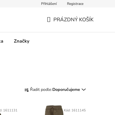
Přihlášení
Registrace
PRÁZDNÝ KOŠÍK
NÁKUPNÍ
KOŠÍK
ka
Značky
Ř
Řadit podle:
Doporučujeme
a
z
e
d:
1611131
Kód:
1611145
n