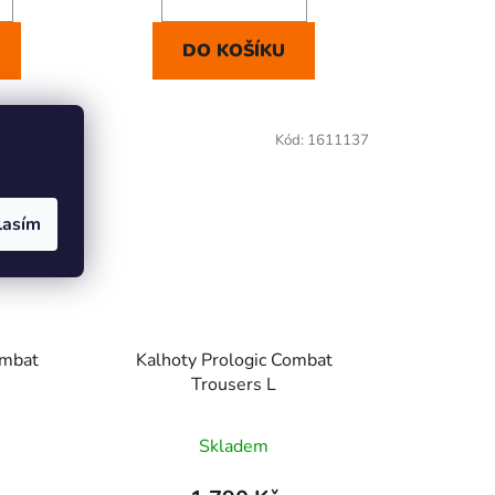
DO KOŠÍKU
d:
1611138
Kód:
1611137
lasím
ombat
Kalhoty Prologic Combat
Trousers L
Skladem