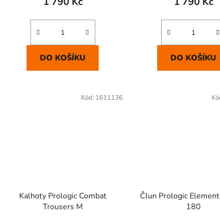
1 790 Kč
1 790 Kč
DO KOŠÍKU
DO KOŠÍKU
Kód:
1611136
Kó
Kalhoty Prologic Combat
Člun Prologic Elemen
Trousers M
180