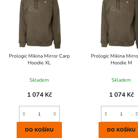
p
s
p
r
o
d
Prologic Mikina Mirror Carp
Prologic Mikina Mirr
u
Hoodie XL
Hoodie M
k
t
Skladem
Skladem
ů
1 074 Kč
1 074 Kč
DO KOŠÍKU
DO KOŠÍKU