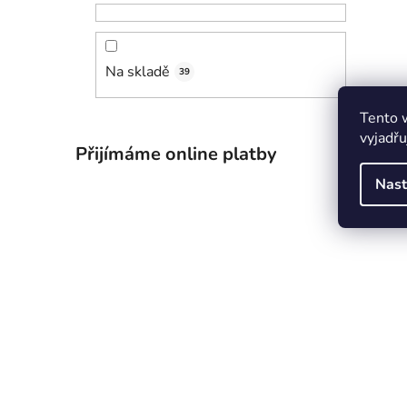
Na skladě
39
Tento 
vyjadřu
Přijímáme online platby
Nast