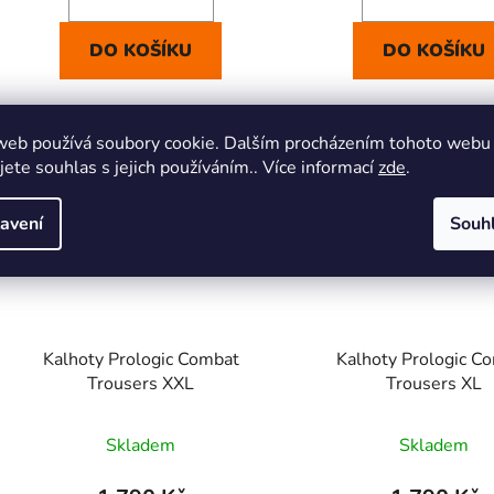
DO KOŠÍKU
DO KOŠÍKU
Kód:
1611139
Kó
web používá soubory cookie. Dalším procházením tohoto webu
jete souhlas s jejich používáním.. Více informací
zde
.
avení
Souh
Kalhoty Prologic Combat
Kalhoty Prologic C
Trousers XXL
Trousers XL
Skladem
Skladem