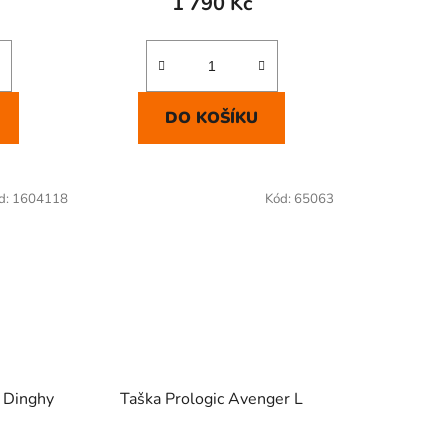
1 790 Kč
DO KOŠÍKU
d:
1604118
Kód:
65063
t Dinghy
Taška Prologic Avenger L