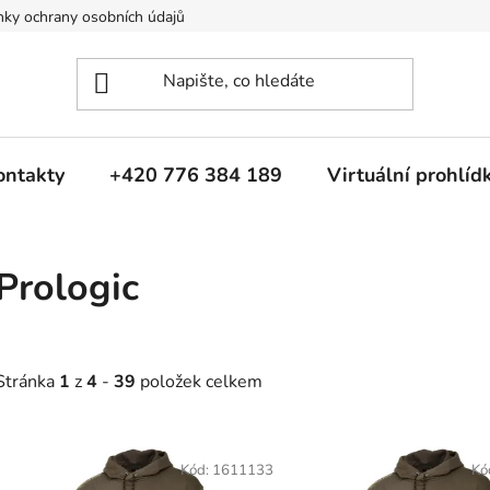
ky ochrany osobních údajů
ontakty
+420 776 384 189
Virtuální prohlíd
Prologic
Stránka
1
z
4
-
39
položek celkem
V
ý
Kód:
1611133
Kó