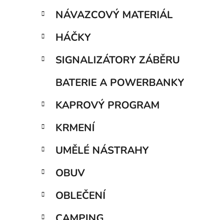
p
NÁVAZCOVÝ MATERIÁL
i
a
n
HÁČKY
e
SIGNALIZÁTORY ZÁBĚRU
l
BATERIE A POWERBANKY
KAPROVÝ PROGRAM
KRMENÍ
UMĚLÉ NÁSTRAHY
OBUV
OBLEČENÍ
CAMPING