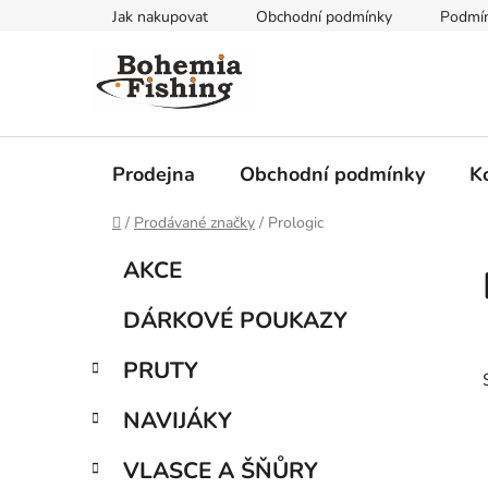
Přejít
Jak nakupovat
Obchodní podmínky
Podmín
na
obsah
Prodejna
Obchodní podmínky
K
Domů
/
Prodávané značky
/
Prologic
P
K
Přeskočit
AKCE
a
kategorie
o
t
s
DÁRKOVÉ POUKAZY
e
t
g
r
PRUTY
o
a
r
NAVIJÁKY
i
n
e
n
VLASCE A ŠŇŮRY
í