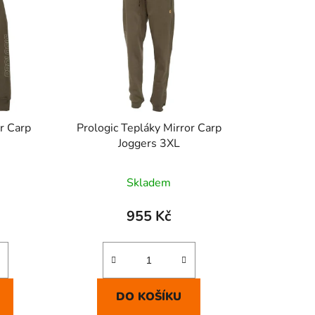
í
p
r
o
d
u
k
or Carp
Prologic Tepláky Mirror Carp
t
Joggers 3XL
ů
Skladem
955 Kč
DO KOŠÍKU