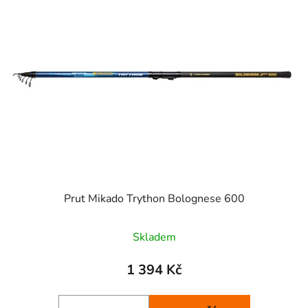
p
o
i
d
s
u
p
k
r
t
o
ů
d
u
k
t
ů
Prut Mikado Trython Bolognese 600
Skladem
1 394 Kč