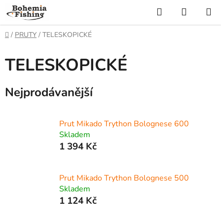
Přejít
Hledat
NÁKUP
na
KOŠÍK
obsah
Domů
/
PRUTY
/
TELESKOPICKÉ
TELESKOPICKÉ
Nejprodávanější
Prut Mikado Trython Bolognese 600
Skladem
1 394 Kč
Prut Mikado Trython Bolognese 500
Skladem
1 124 Kč