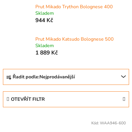
Prut Mikado Trython Bolognese 400
Skladem
944 Kč
Prut Mikado Katsudo Bolognese 500
Skladem
1 889 Kč
Ř
Řadit podle:
Nejprodávanější
a
z
e
OTEVŘÍT FILTR
n
í
V
p
ý
Kód:
WAA946-600
r