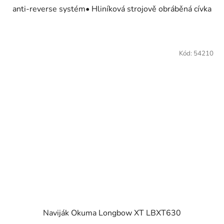
anti-reverse systém• Hliníková strojově obráběná cívka
Kód:
54210
Naviják Okuma Longbow XT LBXT630