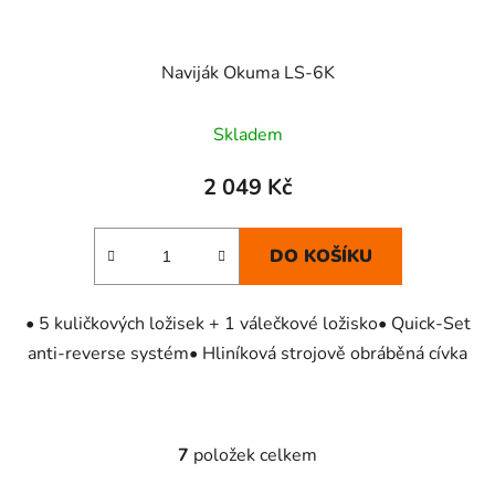
Naviják Okuma LS-6K
Skladem
2 049 Kč
DO KOŠÍKU
• 5 kuličkových ložisek + 1 válečkové ložisko• Quick-Set
anti-reverse systém• Hliníková strojově obráběná cívka
7
položek celkem
O
v