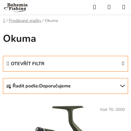
Přejít
Hledat
NÁKUP
na
KOŠÍK
obsah
Domů
/
Prodávané značky
/
Okuma
Okuma
OTEVŘÍT FILTR
Ř
Řadit podle:
Doporučujeme
a
z
V
e
ý
Kód:
TG-3000
n
p
í
i
p