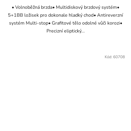
• Volnoběžná brzda• Multidiskový brzdový systém•
5+1BB ložisek pro dokonale hladký chod• Antireverzní
systém Multi-stop• Grafitové tělo odolné vůči korozi•
Precizní eliptický...
Kód:
60708