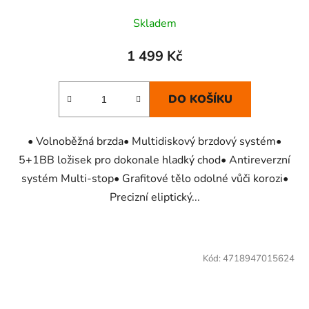
Skladem
1 499 Kč
DO KOŠÍKU
• Volnoběžná brzda• Multidiskový brzdový systém•
5+1BB ložisek pro dokonale hladký chod• Antireverzní
systém Multi-stop• Grafitové tělo odolné vůči korozi•
Precizní eliptický...
Kód:
4718947015624