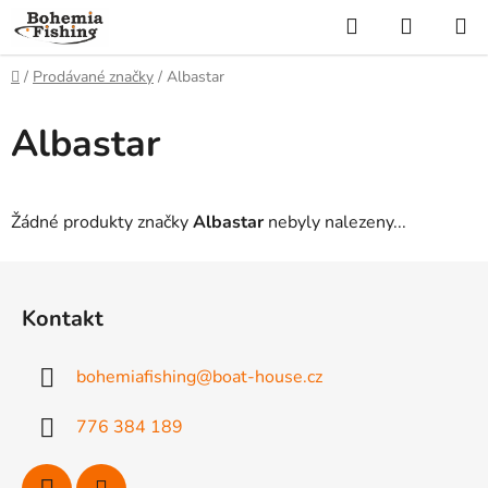
Přejít
Hledat
NÁKUP
na
KOŠÍK
obsah
Domů
/
Prodávané značky
/
Albastar
Albastar
Žádné produkty značky
Albastar
nebyly nalezeny...
Z
á
Kontakt
p
a
bohemiafishing
@
boat-house.cz
t
í
776 384 189