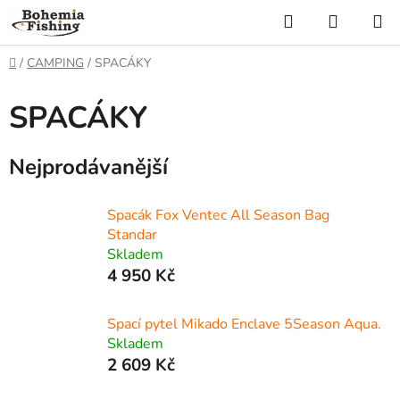
Přejít
Hledat
NÁKUP
na
KOŠÍK
obsah
Domů
/
CAMPING
/
SPACÁKY
SPACÁKY
Nejprodávanější
Spacák Fox Ventec All Season Bag
Standar
Skladem
4 950 Kč
Spací pytel Mikado Enclave 5Season Aqua.
Skladem
2 609 Kč