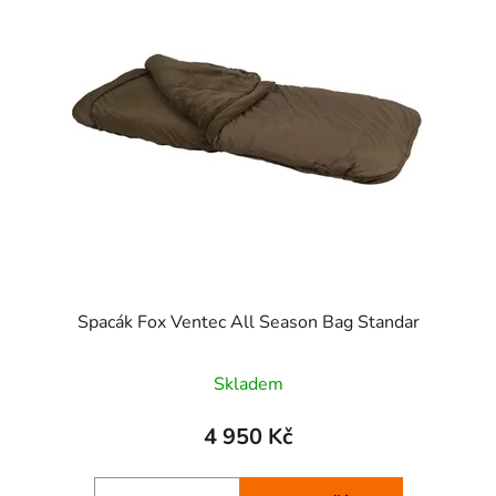
p
o
i
d
s
u
p
k
r
t
o
ů
d
u
k
t
ů
Spacák Fox Ventec All Season Bag Standar
Skladem
4 950 Kč