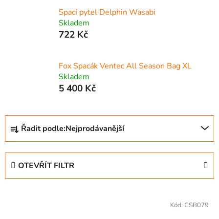
Spací pytel Delphin Wasabi
Skladem
722 Kč
Fox Spacák Ventec All Season Bag XL
Skladem
5 400 Kč
Ř
Řadit podle:
Nejprodávanější
a
z
e
OTEVŘÍT FILTR
n
í
V
p
ý
Kód:
CSB079
r