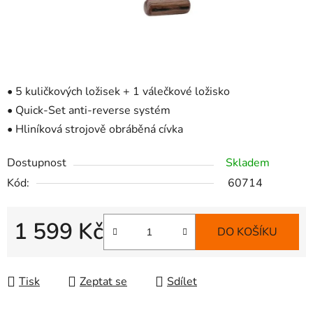
• 5 kuličkových ložisek + 1 válečkové ložisko
• Quick-Set anti-reverse systém
• Hliníková strojově obráběná cívka
Dostupnost
Skladem
Kód:
60714
1 599 Kč
DO KOŠÍKU
Měrná cena:
Tisk
Zeptat se
Sdílet