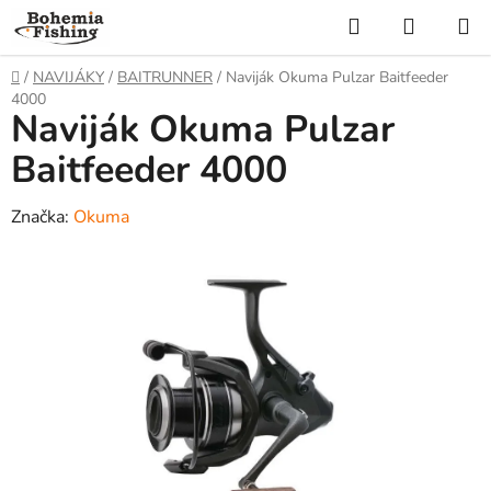
Přejít
Hledat
NÁKUP
na
KOŠÍK
obsah
Domů
/
NAVIJÁKY
/
BAITRUNNER
/
Naviják Okuma Pulzar Baitfeeder
4000
Naviják Okuma Pulzar
Baitfeeder 4000
Značka:
Okuma