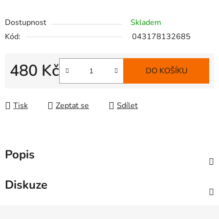
Dostupnost
Skladem
Kód:
043178132685
480 Kč
DO KOŠÍKU
Měrná cena:
Tisk
Zeptat se
Sdílet
Popis
Diskuze
Z