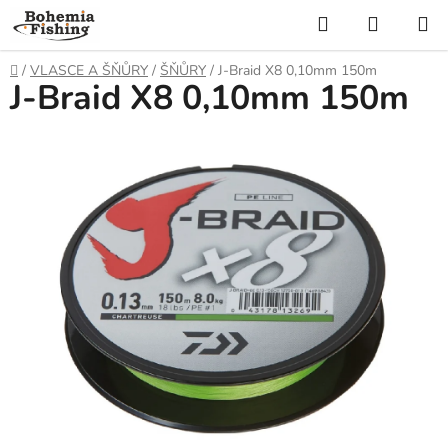
Přejít
Hledat
NÁKUP
na
KOŠÍK
obsah
Domů
/
VLASCE A ŠŇŮRY
/
ŠŇŮRY
/
J-Braid X8 0,10mm 150m
J-Braid X8 0,10mm 150m