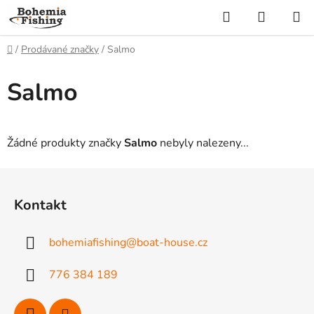
Přejít
Hledat
NÁKUP
na
KOŠÍK
obsah
Domů
/
Prodávané značky
/
Salmo
Salmo
Žádné produkty značky
Salmo
nebyly nalezeny...
Z
á
Kontakt
p
a
bohemiafishing
@
boat-house.cz
t
í
776 384 189