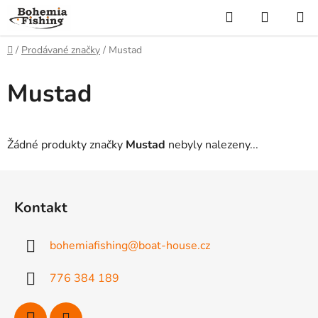
Přejít
Hledat
NÁKUP
na
KOŠÍK
obsah
Domů
/
Prodávané značky
/
Mustad
Mustad
Žádné produkty značky
Mustad
nebyly nalezeny...
Z
á
Kontakt
p
a
bohemiafishing
@
boat-house.cz
t
í
776 384 189