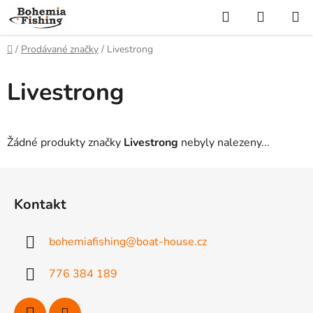
Přejít
Hledat
NÁKUP
na
KOŠÍK
obsah
Domů
/
Prodávané značky
/
Livestrong
Livestrong
Žádné produkty značky
Livestrong
nebyly nalezeny...
Z
á
Kontakt
p
a
bohemiafishing
@
boat-house.cz
t
í
776 384 189