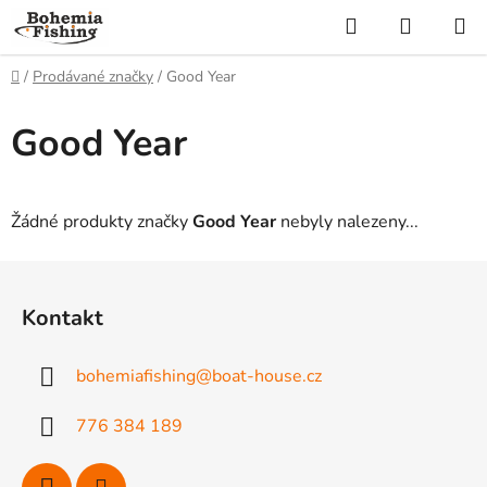
Přejít
Hledat
NÁKUP
na
KOŠÍK
obsah
Domů
/
Prodávané značky
/
Good Year
Good Year
Žádné produkty značky
Good Year
nebyly nalezeny...
Z
á
Kontakt
p
a
bohemiafishing
@
boat-house.cz
t
í
776 384 189