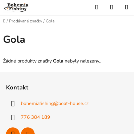
Přejít
Hledat
NÁKUP
na
KOŠÍK
obsah
Domů
/
Prodávané značky
/
Gola
Gola
Žádné produkty značky
Gola
nebyly nalezeny...
Z
á
Kontakt
p
a
bohemiafishing
@
boat-house.cz
t
í
776 384 189