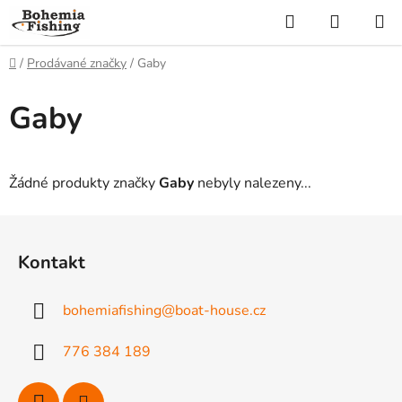
Přejít
Hledat
NÁKUP
na
KOŠÍK
obsah
Domů
/
Prodávané značky
/
Gaby
Gaby
Žádné produkty značky
Gaby
nebyly nalezeny...
Z
á
Kontakt
p
a
bohemiafishing
@
boat-house.cz
t
í
776 384 189