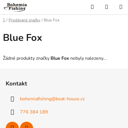
Přejít
Hledat
NÁKUP
na
KOŠÍK
obsah
Domů
/
Prodávané značky
/
Blue Fox
Blue Fox
Žádné produkty značky
Blue Fox
nebyly nalezeny...
Z
á
Kontakt
p
a
bohemiafishing
@
boat-house.cz
t
í
776 384 189