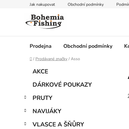
Přejít
Jak nakupovat
Obchodní podmínky
Podmín
na
obsah
Prodejna
Obchodní podmínky
K
Domů
/
Prodávané značky
/
Asso
P
K
Přeskočit
AKCE
a
kategorie
o
t
s
DÁRKOVÉ POUKAZY
e
t
g
r
PRUTY
o
a
r
NAVIJÁKY
i
n
e
n
VLASCE A ŠŇŮRY
í