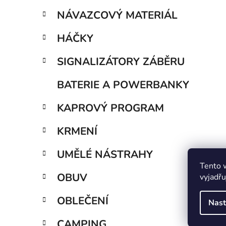
p
NÁVAZCOVÝ MATERIÁL
a
n
HÁČKY
e
SIGNALIZÁTORY ZÁBĚRU
l
BATERIE A POWERBANKY
KAPROVÝ PROGRAM
KRMENÍ
UMĚLÉ NÁSTRAHY
Tento 
OBUV
vyjadřu
OBLEČENÍ
Nast
CAMPING