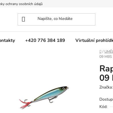
ky ochrany osobních údajů
ontakty
+420 776 384 189
Virtuální prohlíd
Domů
/
UMĚ
09 MBS
Ra
09
Značka
Dostup
Kód: