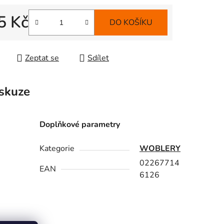
5 Kč
DO KOŠÍKU
 cena:
Zeptat se
Sdílet
skuze
Doplňkové parametry
Kategorie
WOBLERY
02267714
EAN
6126