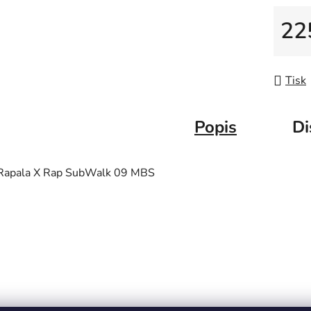
22
Měrná
Tisk
Popis
Di
Rapala X Rap SubWalk 09 MBS