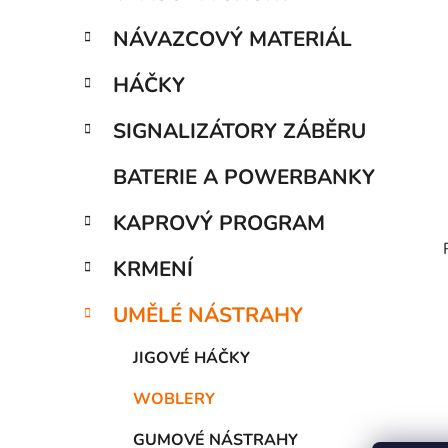
í
p
NÁVAZCOVÝ MATERIÁL
a
n
HÁČKY
e
SIGNALIZÁTORY ZÁBĚRU
l
BATERIE A POWERBANKY
KAPROVÝ PROGRAM
KRMENÍ
UMĚLÉ NÁSTRAHY
JIGOVÉ HÁČKY
WOBLERY
GUMOVÉ NÁSTRAHY