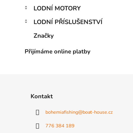
LODNÍ MOTORY
LODNÍ PŘÍSLUŠENSTVÍ
Značky
Přijímáme online platby
Z
á
Kontakt
p
a
bohemiafishing
@
boat-house.cz
t
í
776 384 189