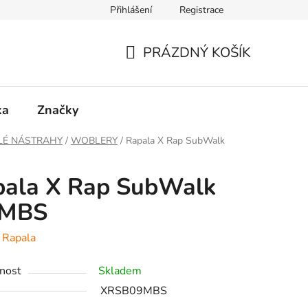
Přihlášení
Registrace
PRÁZDNÝ KOŠÍK
NÁKUPNÍ
KOŠÍK
ka
Značky
LÉ NÁSTRAHY
/
WOBLERY
/
Rapala X Rap SubWalk
pala X Rap SubWalk
 MBS
:
Rapala
nost
Skladem
XRSB09MBS