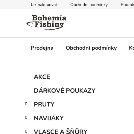
Přejít
Jak nakupovat
Obchodní podmínky
Podmín
na
obsah
Prodejna
Obchodní podmínky
K
P
K
Přeskočit
AKCE
a
kategorie
o
t
s
DÁRKOVÉ POUKAZY
e
t
g
r
PRUTY
o
a
r
NAVIJÁKY
i
n
e
n
VLASCE A ŠŇŮRY