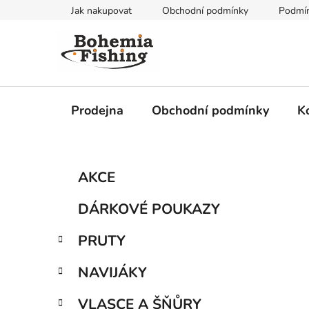
Přejít
Jak nakupovat
Obchodní podmínky
Podmín
na
obsah
Prodejna
Obchodní podmínky
K
P
K
Přeskočit
AKCE
a
kategorie
o
t
s
DÁRKOVÉ POUKAZY
e
t
g
r
PRUTY
o
a
r
NAVIJÁKY
i
n
e
n
VLASCE A ŠŇŮRY