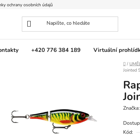
ky ochrany osobních údajů
ontakty
+420 776 384 189
Virtuální prohlíd
Domů
/
UMĚ
Jointed
Ra
Joi
Značka
Dostup
Kód: