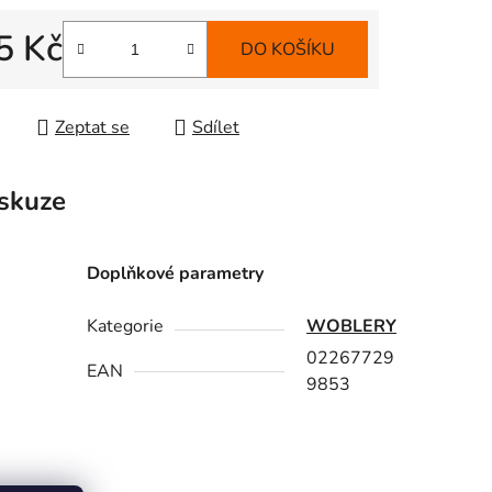
5 Kč
DO KOŠÍKU
 cena:
Zeptat se
Sdílet
skuze
Doplňkové parametry
Kategorie
WOBLERY
02267729
EAN
9853