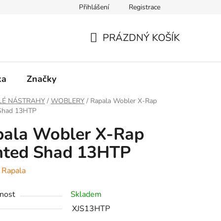
Přihlášení
Registrace
PRÁZDNÝ KOŠÍK
NÁKUPNÍ
KOŠÍK
ka
Značky
LÉ NÁSTRAHY
/
WOBLERY
/
Rapala Wobler X-Rap
 Shad 13HTP
pala Wobler X-Rap
nted Shad 13HTP
:
Rapala
nost
Skladem
XJS13HTP