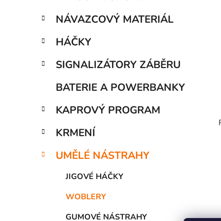
í
p
NÁVAZCOVÝ MATERIÁL
a
n
HÁČKY
e
SIGNALIZÁTORY ZÁBĚRU
l
BATERIE A POWERBANKY
KAPROVÝ PROGRAM
KRMENÍ
UMĚLÉ NÁSTRAHY
JIGOVÉ HÁČKY
WOBLERY
GUMOVÉ NÁSTRAHY