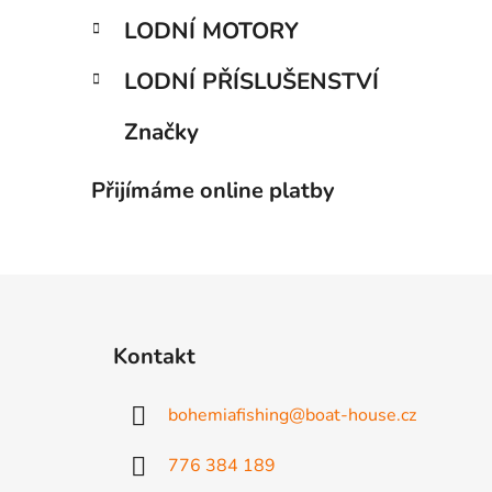
LODNÍ MOTORY
LODNÍ PŘÍSLUŠENSTVÍ
Značky
Přijímáme online platby
Z
á
Kontakt
p
a
bohemiafishing
@
boat-house.cz
t
í
776 384 189