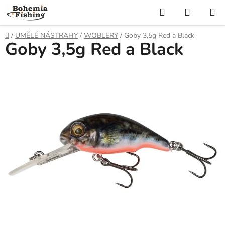
Přejít
Hledat
NÁKUP
na
KOŠÍK
obsah
Domů
/
UMĚLÉ NÁSTRAHY
/
WOBLERY
/
Goby 3,5g Red a Black
Goby 3,5g Red a Black