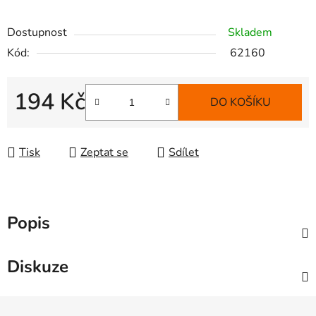
Dostupnost
Skladem
Kód:
62160
194 Kč
DO KOŠÍKU
Měrná cena:
Tisk
Zeptat se
Sdílet
Popis
Diskuze
Z