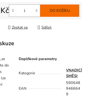
 Kč
DO KOŠÍKU
 cena:
Zeptat se
Sdílet
skuze
 Lze
Doplňkové parametry
jte do
VNADICÍ
s
Kategorie
SMĚSI
 lze
590648
ní
EAN
946664
9