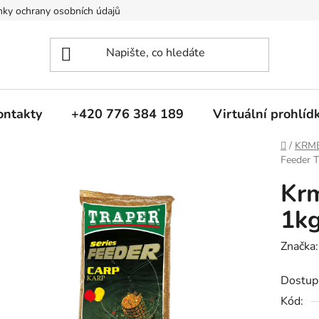
ky ochrany osobních údajů
ontakty
+420 776 384 189
Virtuální prohlíd
Domů
/
KRM
Feeder 
Krm
1kg
Značka
Dostup
Kód: