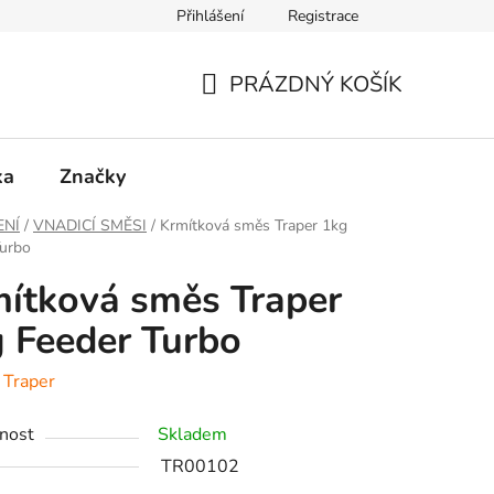
Přihlášení
Registrace
PRÁZDNÝ KOŠÍK
NÁKUPNÍ
KOŠÍK
ka
Značky
ENÍ
/
VNADICÍ SMĚSI
/
Krmítková směs Traper 1kg
Turbo
ítková směs Traper
 Feeder Turbo
:
Traper
nost
Skladem
TR00102