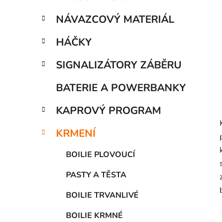
í
p
NÁVAZCOVÝ MATERIÁL
a
n
HÁČKY
e
SIGNALIZÁTORY ZÁBĚRU
l
BATERIE A POWERBANKY
KAPROVÝ PROGRAM
KRMENÍ
BOILIE PLOVOUCÍ
PASTY A TĚSTA
BOILIE TRVANLIVÉ
BOILIE KRMNÉ