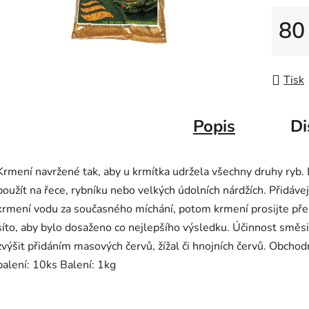
80
Měrná
Tisk
Popis
Di
Krmení navržené tak, aby u krmítka udržela všechny druhy ryb.
použít na řece, rybníku nebo velkých údolních nárdžích. Přidáve
krmení vodu za současného míchání, potom krmení prosijte pře
síto, aby bylo dosaženo co nejlepšího výsledku. Účinnost směsi
zvýšit přidáním masových červů, žížal či hnojních červů. Obchod
balení: 10ks Balení: 1kg