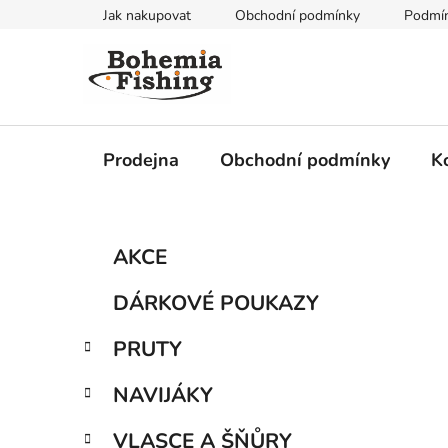
Přejít
Jak nakupovat
Obchodní podmínky
Podmín
na
obsah
Prodejna
Obchodní podmínky
K
P
K
Přeskočit
AKCE
a
kategorie
o
t
s
DÁRKOVÉ POUKAZY
e
t
g
r
PRUTY
o
a
r
NAVIJÁKY
i
n
e
n
VLASCE A ŠŇŮRY