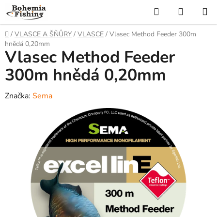
Přejít
Hledat
NÁKUP
na
KOŠÍK
obsah
Domů
/
VLASCE A ŠŇŮRY
/
VLASCE
/
Vlasec Method Feeder 300m
hnědá 0,20mm
Vlasec Method Feeder
300m hnědá 0,20mm
Značka:
Sema