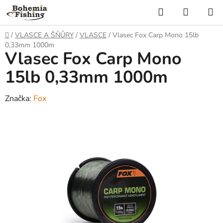
Přejít
Hledat
NÁKUP
na
KOŠÍK
obsah
Domů
/
VLASCE A ŠŇŮRY
/
VLASCE
/
Vlasec Fox Carp Mono 15lb
0,33mm 1000m
Vlasec Fox Carp Mono
15lb 0,33mm 1000m
Značka:
Fox