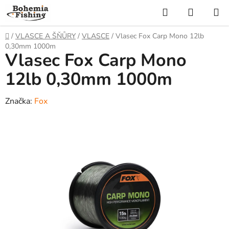
Přejít
Hledat
NÁKUP
na
KOŠÍK
obsah
Domů
/
VLASCE A ŠŇŮRY
/
VLASCE
/
Vlasec Fox Carp Mono 12lb
0,30mm 1000m
Vlasec Fox Carp Mono
12lb 0,30mm 1000m
Značka:
Fox