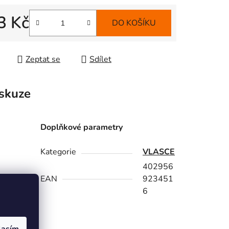
3 Kč
DO KOŠÍKU
 cena:
Zeptat se
Sdílet
skuze
Doplňkové parametry
Kategorie
VLASCE
402956
EAN
923451
6
lasím