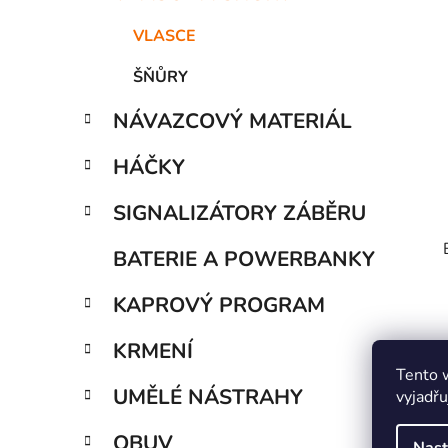
í
p
VLASCE
a
ŠŇŮRY
n
e
NÁVAZCOVÝ MATERIÁL
l
HÁČKY
SIGNALIZÁTORY ZÁBĚRU
BATERIE A POWERBANKY
KAPROVÝ PROGRAM
KRMENÍ
Tento 
UMĚLÉ NÁSTRAHY
vyjadřu
OBUV
Nast