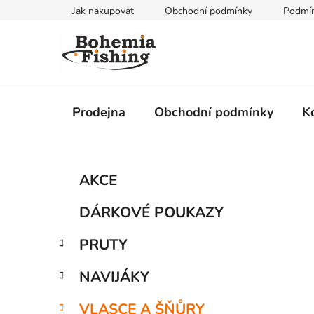
Přejít
Jak nakupovat
Obchodní podmínky
Podmín
na
obsah
Prodejna
Obchodní podmínky
K
P
K
Přeskočit
AKCE
a
kategorie
o
t
s
DÁRKOVÉ POUKAZY
e
t
g
r
PRUTY
o
a
r
NAVIJÁKY
i
n
e
n
VLASCE A ŠŇŮRY