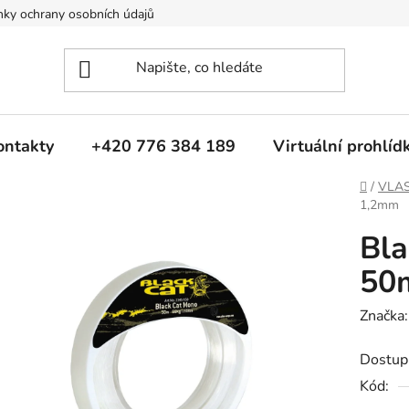
ky ochrany osobních údajů
ontakty
+420 776 384 189
Virtuální prohlíd
Domů
/
VLAS
1,2mm
Bla
50
Značka
Dostup
Kód: