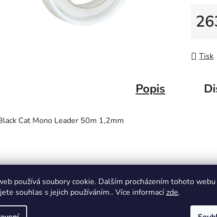
26
Měrná
Tisk
Popis
Di
Black Cat Mono Leader 50m 1,2mm
web používá soubory cookie. Dalším procházením tohoto webu
jete souhlas s jejich používáním.. Více informací
zde
.
avení
Souh