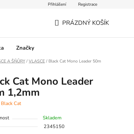
Přihlášení
Registrace
PRÁZDNÝ KOŠÍK
NÁKUPNÍ
KOŠÍK
ka
Značky
CE A ŠŇŮRY
/
VLASCE
/
Black Cat Mono Leader 50m
ck Cat Mono Leader
m 1,2mm
:
Black Cat
nost
Skladem
2345150