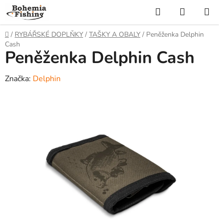
Přejít
Hledat
NÁKUP
na
KOŠÍK
obsah
Domů
/
RYBÁŘSKÉ DOPLŇKY
/
TAŠKY A OBALY
/
Peněženka Delphin
Cash
Peněženka Delphin Cash
Značka:
Delphin