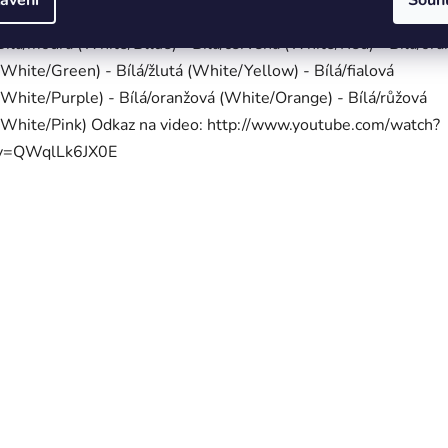
nabídce jsou tyto barevné kombinace: - Bílá/černá (White/Black
Bílá/modrá (White/Bllue) - Bílá/červená (White/Red) - Bílá/or
(White/Green) - Bílá/žlutá (White/Yellow) - Bílá/fialová
(White/Purple) - Bílá/oranžová (White/Orange) - Bílá/růžová
(White/Pink) Odkaz na video: http://www.youtube.com/watch?
v=QWqlLk6JX0E