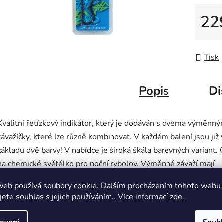
22
Měrná
Tisk
Popis
Di
Kvalitní řetízkový indikátor, který je dodáván s dvěma výměnný
závažíčky, které lze různě kombinovat. V každém balení jsou již 
základu dvě barvy! V nabídce je široká škála barevných variant.
na chemické světélko pro noční rybolov. Výměnné závaží mají
hmotnost: 2 g menší a 10 g větší, výhodou je že můžete závaží
web používá soubory cookie. Dalším procházením tohoto webu
propojovat bez ohledu na jejich velikost, mají stejný průměr záv
jete souhlas s jejich používáním.. Více informací
zde
.
Závaží se dají samostatné dokoupit a jsou baleny po 3 ks. Záme
zavěšení na vlasec je vyrobena z kvalitního plastu. Délka: 24 c
avení
Souh