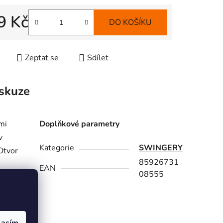
9 Kč
DO KOŠÍKU
 cena:
Zeptat se
Sdílet
skuze
mi
Doplňkové parametry
v
Kategorie
SWINGERY
 Otvor
85926731
EAN
08555
čka
itu.
k k
m V
lasím