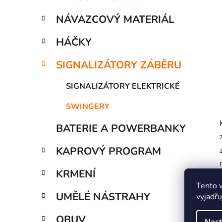
í
p
NÁVAZCOVÝ MATERIÁL
a
n
HÁČKY
e
SIGNALIZÁTORY ZÁBĚRU
l
SIGNALIZÁTORY ELEKTRICKÉ
SWINGERY
BATERIE A POWERBANKY
KAPROVÝ PROGRAM
KRMENÍ
Tento 
UMĚLÉ NÁSTRAHY
vyjadřu
OBUV
Nast