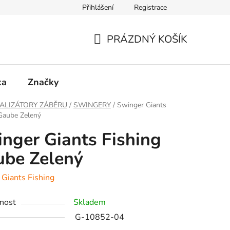
Přihlášení
Registrace
PRÁZDNÝ KOŠÍK
NÁKUPNÍ
KOŠÍK
ka
Značky
ALIZÁTORY ZÁBĚRU
/
SWINGERY
/
Swinger Giants
Gaube Zelený
nger Giants Fishing
be Zelený
:
Giants Fishing
nost
Skladem
G-10852-04