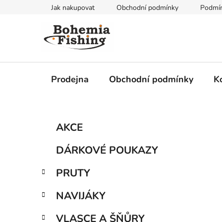
Přejít
Jak nakupovat
Obchodní podmínky
Podmín
na
obsah
Prodejna
Obchodní podmínky
K
P
K
Přeskočit
AKCE
a
kategorie
o
t
s
DÁRKOVÉ POUKAZY
e
t
g
r
PRUTY
o
a
r
NAVIJÁKY
i
n
e
n
VLASCE A ŠŇŮRY