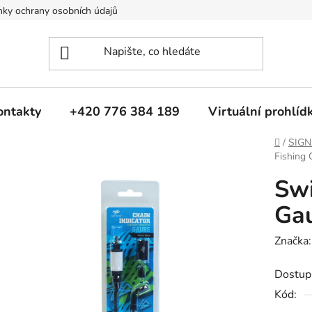
ky ochrany osobních údajů
ontakty
+420 776 384 189
Virtuální prohlíd
Domů
/
SIGN
Fishing 
Swi
Gau
Značka
Dostup
Kód: