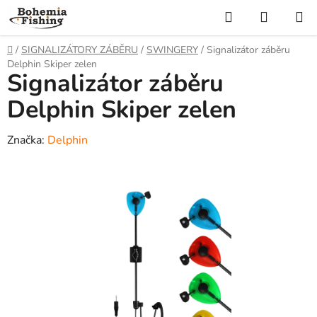
Přejít
Hledat
NÁKUP
na
KOŠÍK
obsah
Domů
/
SIGNALIZÁTORY ZÁBĚRU
/
SWINGERY
/
Signalizátor záběru
Delphin Skiper zelen
Signalizátor záběru
Delphin Skiper zelen
Značka:
Delphin