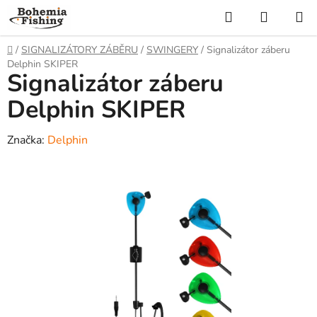
Přejít
Hledat
NÁKUP
na
KOŠÍK
obsah
Domů
/
SIGNALIZÁTORY ZÁBĚRU
/
SWINGERY
/
Signalizátor záberu
Delphin SKIPER
Signalizátor záberu
Delphin SKIPER
Značka:
Delphin