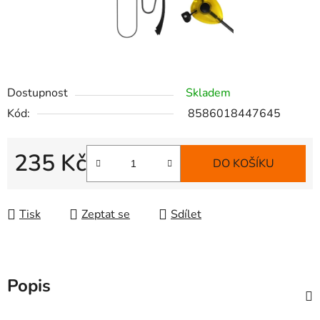
Dostupnost
Skladem
Kód:
8586018447645
235 Kč
DO KOŠÍKU
Měrná cena:
Tisk
Zeptat se
Sdílet
Popis