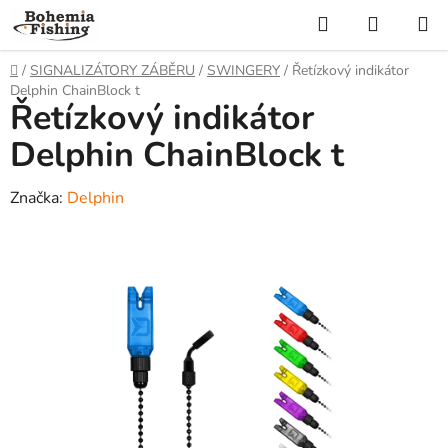
Přejít
Hledat
NÁKUP
na
KOŠÍK
obsah
Domů
/
SIGNALIZÁTORY ZÁBĚRU
/
SWINGERY
/
Řetízkový indikátor
Delphin ChainBlock t
Řetízkový indikátor
Delphin ChainBlock t
Značka:
Delphin