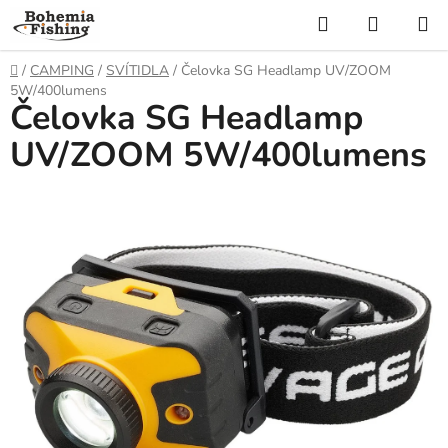
Přejít
Hledat
NÁKUP
na
KOŠÍK
obsah
Domů
/
CAMPING
/
SVÍTIDLA
/
Čelovka SG Headlamp UV/ZOOM
5W/400lumens
Čelovka SG Headlamp
UV/ZOOM 5W/400lumens