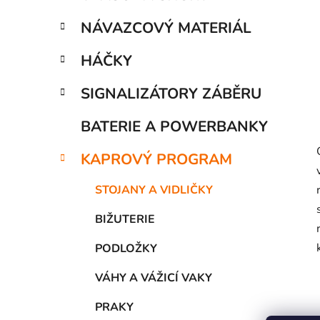
í
p
NÁVAZCOVÝ MATERIÁL
a
n
HÁČKY
e
SIGNALIZÁTORY ZÁBĚRU
l
BATERIE A POWERBANKY
KAPROVÝ PROGRAM
STOJANY A VIDLIČKY
BIŽUTERIE
PODLOŽKY
VÁHY A VÁŽICÍ VAKY
PRAKY