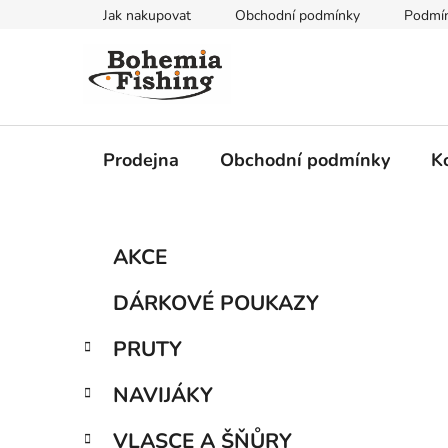
Přejít
Jak nakupovat
Obchodní podmínky
Podmín
na
obsah
Prodejna
Obchodní podmínky
K
P
K
Přeskočit
AKCE
a
kategorie
o
t
s
DÁRKOVÉ POUKAZY
e
t
g
r
PRUTY
o
a
r
NAVIJÁKY
i
n
e
n
VLASCE A ŠŇŮRY