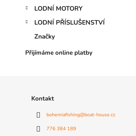
LODNÍ MOTORY
LODNÍ PŘÍSLUŠENSTVÍ
Značky
Přijímáme online platby
Z
á
Kontakt
p
a
bohemiafishing
@
boat-house.cz
t
í
776 384 189