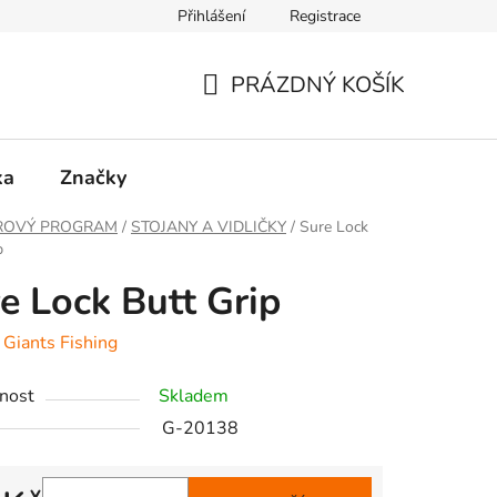
Přihlášení
Registrace
PRÁZDNÝ KOŠÍK
NÁKUPNÍ
KOŠÍK
ka
Značky
ROVÝ PROGRAM
/
STOJANY A VIDLIČKY
/
Sure Lock
p
e Lock Butt Grip
:
Giants Fishing
nost
Skladem
G-20138