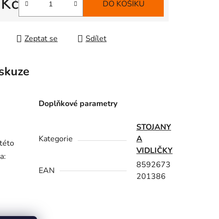
 Kč
DO KOŠÍKU
 cena:
Zeptat se
Sdílet
skuze
Doplňkové parametry
STOJANY
Kategorie
A
této
VIDLIČKY
a:
8592673
EAN
201386