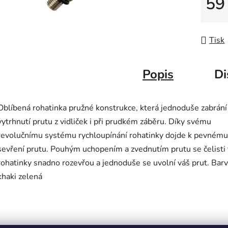
59
Měrná
Tisk
Popis
Di
Oblíbená rohatinka pružné konstrukce, která jednoduše zabrání
vytrhnutí prutu z vidliček i při prudkém záběru. Díky svému
revolučnímu systému rychloupínání rohatinky dojde k pevnému
sevření prutu. Pouhým uchopením a zvednutím prutu se čelisti 
rohatinky snadno rozevřou a jednoduše se uvolní váš prut. Barv
khaki zelená