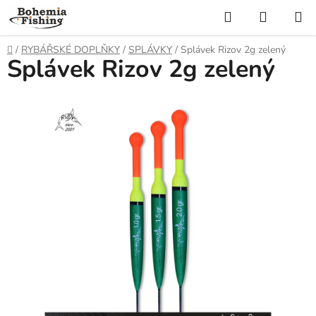
Přejít
Hledat
NÁKUP
na
KOŠÍK
obsah
Domů
/
RYBÁŘSKÉ DOPLŇKY
/
SPLÁVKY
/
Splávek Rizov 2g zelený
Splávek Rizov 2g zelený