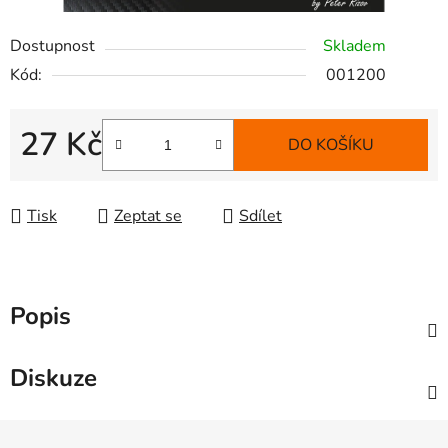
Dostupnost
Skladem
Kód:
001200
27 Kč
DO KOŠÍKU
Měrná cena:
Tisk
Zeptat se
Sdílet
Popis
Diskuze
Z