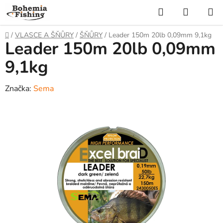
Přejít
Hledat
NÁKUP
na
KOŠÍK
obsah
Domů
/
VLASCE A ŠŇŮRY
/
ŠŇŮRY
/
Leader 150m 20lb 0,09mm 9,1kg
Leader 150m 20lb 0,09mm
9,1kg
Značka:
Sema