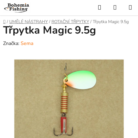
Přejít
Hledat
NÁKUP
na
KOŠÍK
obsah
Domů
/
UMĚLÉ NÁSTRAHY
/
ROTAČNÍ TŘPYTKY
/
Třpytka Magic 9.5g
Třpytka Magic 9.5g
Značka:
Sema