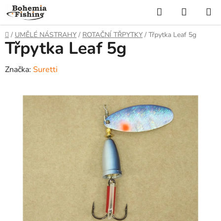
Přejít
Hledat
NÁKUP
na
KOŠÍK
obsah
Domů
/
UMĚLÉ NÁSTRAHY
/
ROTAČNÍ TŘPYTKY
/
Třpytka Leaf 5g
Třpytka Leaf 5g
Značka:
Suretti