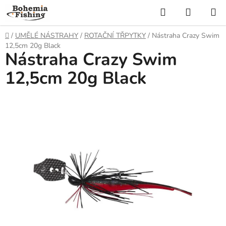
Přejít
Hledat
NÁKUP
na
KOŠÍK
obsah
Domů
/
UMĚLÉ NÁSTRAHY
/
ROTAČNÍ TŘPYTKY
/
Nástraha Crazy Swim
12,5cm 20g Black
Nástraha Crazy Swim
12,5cm 20g Black