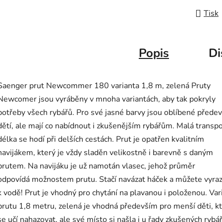
Tisk
Popis
Di
Saenger prut Newcommer 180 varianta 1,8 m, zelená Pruty
Newcomer jsou vyráběny v mnoha variantách, aby tak pokryly
potřeby všech rybářů. Pro své jasné barvy jsou oblíbené přede
dětí, ale mají co nabídnout i zkušenějším rybářům. Malá transpo
délka se hodí při delších cestách. Prut je opatřen kvalitním
navijákem, který je vždy sladěn velikostně i barevně s daným
prutem. Na navijáku je už namotán vlasec, jehož průměr
odpovídá možnostem prutu. Stačí navázat háček a můžete vyraz
k vodě! Prut je vhodný pro chytání na plavanou i položenou. Var
prutu 1,8 metru, zelená je vhodná především pro menší děti, k
se učí nahazovat, ale své místo si našla i u řady zkušených rybá