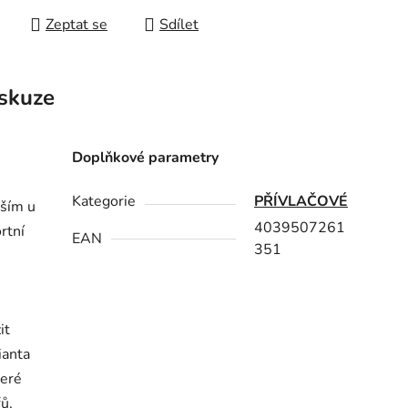
Zeptat se
Sdílet
skuze
Doplňkové parametry
Kategorie
PŘÍVLAČOVÉ
vším u
4039507261
rtní
EAN
351
it
ianta
teré
řů,