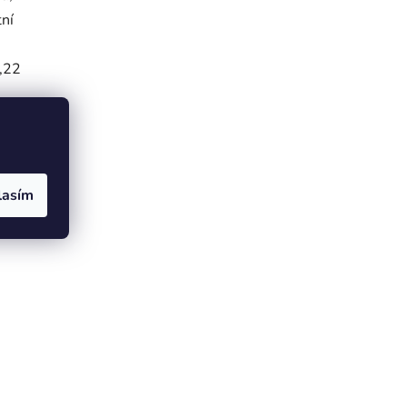
tní
0,22
 275
lasím