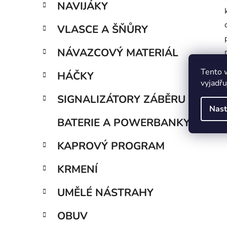
NAVIJÁKY
VLASCE A ŠŇŮRY
NÁVAZCOVÝ MATERIÁL
Tento 
HÁČKY
vyjadřu
SIGNALIZÁTORY ZÁBĚRU
Nast
BATERIE A POWERBANKY
KAPROVÝ PROGRAM
KRMENÍ
UMĚLÉ NÁSTRAHY
OBUV