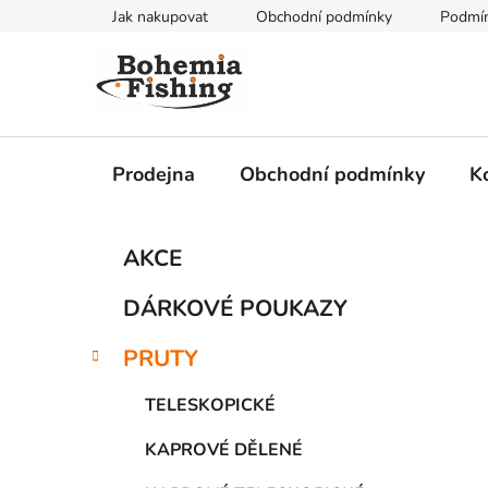
Přejít
Jak nakupovat
Obchodní podmínky
Podmín
na
obsah
Prodejna
Obchodní podmínky
K
P
K
Přeskočit
AKCE
a
kategorie
o
t
s
DÁRKOVÉ POUKAZY
e
t
g
r
PRUTY
o
a
r
TELESKOPICKÉ
i
n
e
n
KAPROVÉ DĚLENÉ
í