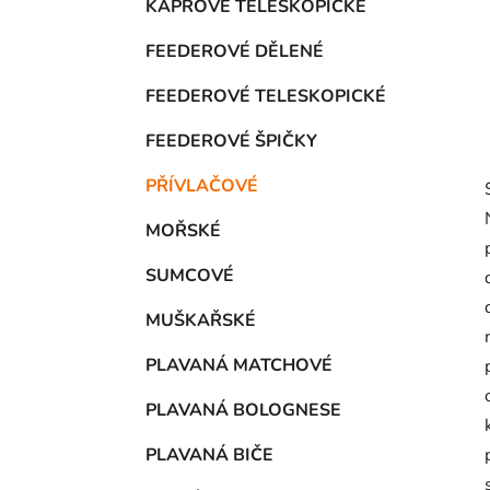
KAPROVÉ TELESKOPICKÉ
p
a
FEEDEROVÉ DĚLENÉ
n
e
FEEDEROVÉ TELESKOPICKÉ
l
FEEDEROVÉ ŠPIČKY
PŘÍVLAČOVÉ
MOŘSKÉ
SUMCOVÉ
MUŠKAŘSKÉ
PLAVANÁ MATCHOVÉ
PLAVANÁ BOLOGNESE
PLAVANÁ BIČE