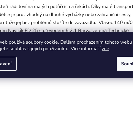
kteří rádi loví na malých potůčcích a řekách. Díky malé transpor
délce je prut vhodný na dlouhé vycházky nebo zahraniční cesty,
protože jej bez problémů složíte do zavazadla. Vlasec 140 m/
mm Naviják FD 25 s převodem 5,2:1 Barva: zelená Technické
parametry: Délka: 1,80 m Transportní délka: 46 cm Hmotnost:
web používá soubory cookie. Dalším procházením tohoto webu
g Odhozová zátěž: 10-25 g Očka: 4 Počet dílů: 5
jete souhlas s jejich používáním.. Více informací
zde
.
avení
Souh