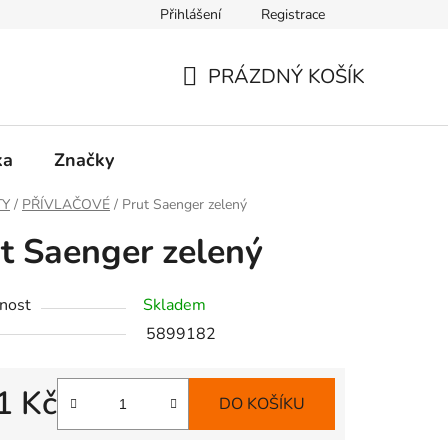
Přihlášení
Registrace
PRÁZDNÝ KOŠÍK
NÁKUPNÍ
KOŠÍK
ka
Značky
TY
/
PŘÍVLAČOVÉ
/
Prut Saenger zelený
t Saenger zelený
nost
Skladem
5899182
1 Kč
DO KOŠÍKU
 cena: