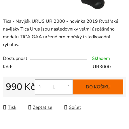
Tica - Naviják URUS UR 2000 - novinka 2019 Rybářské
navijáky Tica Urus jsou následovníky velmi úspěšného
modelu TICA GAA určené pro mořský i sladkovodní
rybolov.
Dostupnost
Skladem
Kód:
UR3000
990 Kč
DO KOŠÍKU
Měrná cena:
Tisk
Zeptat se
Sdílet