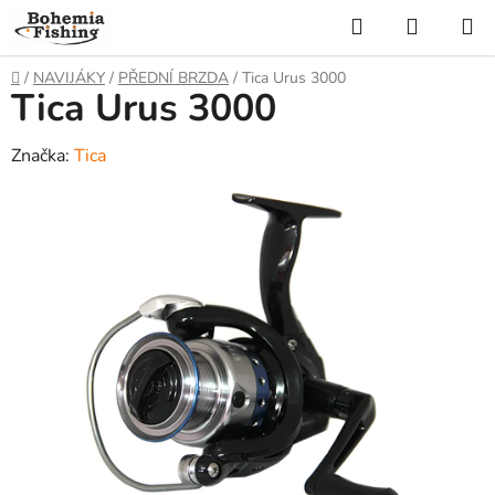
Přejít
Hledat
NÁKUP
na
KOŠÍK
obsah
Domů
/
NAVIJÁKY
/
PŘEDNÍ BRZDA
/
Tica Urus 3000
Tica Urus 3000
Značka:
Tica