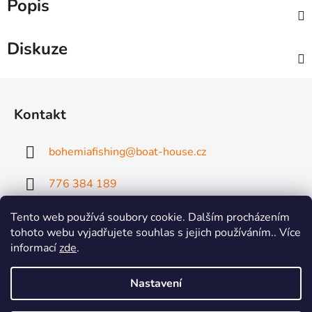
Popis
Diskuze
Z
á
Kontakt
p
a
bohemiafishing
@
boat-house.cz
t
í
776 384 189
Tento web používá soubory cookie. Dalším procházením
tohoto webu vyjadřujete souhlas s jejich používáním.. Více
informací
zde
.
Nastavení