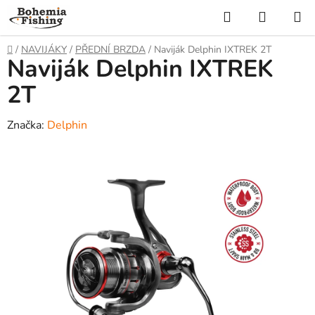
Přejít
Hledat
NÁKUP
na
KOŠÍK
obsah
Domů
/
NAVIJÁKY
/
PŘEDNÍ BRZDA
/
Naviják Delphin IXTREK 2T
Naviják Delphin IXTREK
2T
Značka:
Delphin