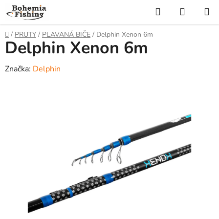
Přejít
Hledat
NÁKUP
na
KOŠÍK
obsah
Domů
/
PRUTY
/
PLAVANÁ BIČE
/
Delphin Xenon 6m
Delphin Xenon 6m
Značka:
Delphin