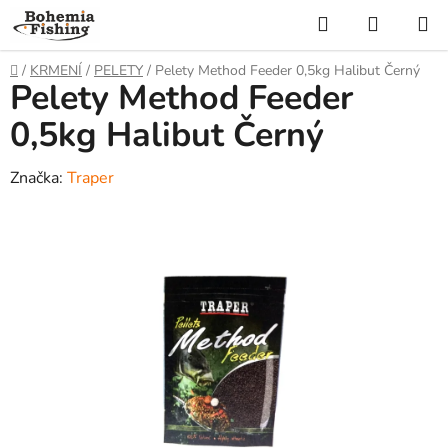
Přejít
Hledat
NÁKUP
na
KOŠÍK
obsah
Domů
/
KRMENÍ
/
PELETY
/
Pelety Method Feeder 0,5kg Halibut Černý
Pelety Method Feeder
0,5kg Halibut Černý
Značka:
Traper