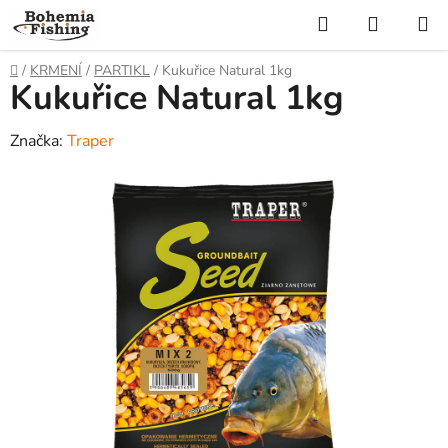
Přejít
Hledat
NÁKUP
na
KOŠÍK
obsah
Domů
/
KRMENÍ
/
PARTIKL
/
Kukuřice Natural 1kg
Kukuřice Natural 1kg
Značka:
Traper