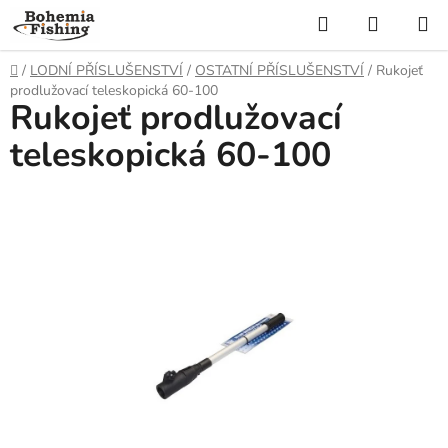
Přejít
Hledat
NÁKUP
na
KOŠÍK
obsah
Domů
/
LODNÍ PŘÍSLUŠENSTVÍ
/
OSTATNÍ PŘÍSLUŠENSTVÍ
/
Rukojeť
prodlužovací teleskopická 60-100
Rukojeť prodlužovací
teleskopická 60-100