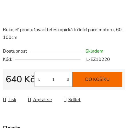
Rukojeť prodlužovací teleskopická k řídící páce motoru, 60 -
100cm
Dostupnost
Skladem
Kód:
L-EZ10220
640 Kč
DO KOŠÍKU
Měrná cena:
Tisk
Zeptat se
Sdílet