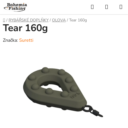
Přejít
Hledat
NÁKUP
na
KOŠÍK
obsah
Domů
/
RYBÁŘSKÉ DOPLŇKY
/
OLOVA
/
Tear 160g
Tear 160g
Značka:
Suretti