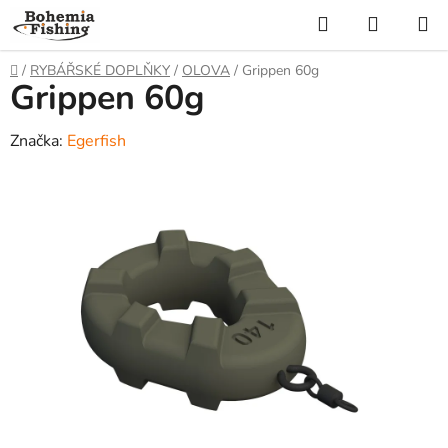
Přejít
Hledat
NÁKUP
na
KOŠÍK
obsah
Domů
/
RYBÁŘSKÉ DOPLŇKY
/
OLOVA
/
Grippen 60g
Grippen 60g
Značka:
Egerfish