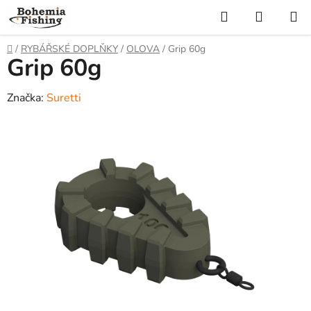
Přejít
Hledat
NÁKUP
na
KOŠÍK
obsah
Domů
/
RYBÁŘSKÉ DOPLŇKY
/
OLOVA
/
Grip 60g
Grip 60g
Značka:
Suretti