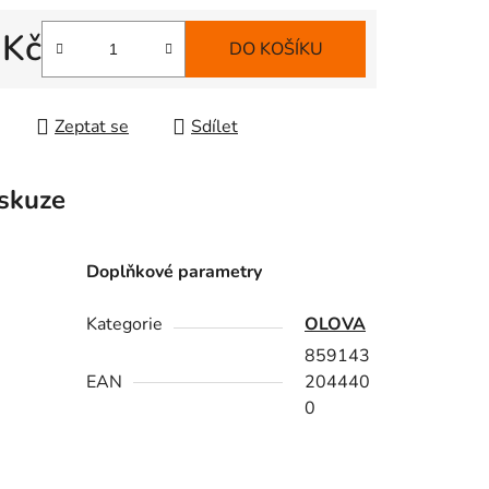
 Kč
DO KOŠÍKU
 cena:
Zeptat se
Sdílet
skuze
Doplňkové parametry
Kategorie
OLOVA
859143
EAN
204440
0