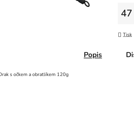
47
Měrná
Tisk
Popis
Di
Drak s očkem a obratlíkem 120g