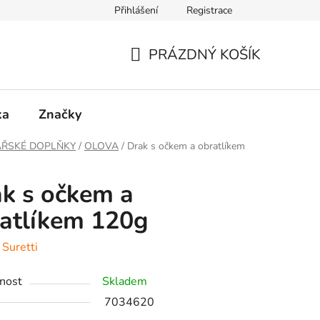
Přihlášení
Registrace
PRÁZDNÝ KOŠÍK
NÁKUPNÍ
KOŠÍK
ka
Značky
ÁŘSKÉ DOPLŇKY
/
OLOVA
/
Drak s očkem a obratlíkem
k s očkem a
atlíkem 120g
:
Suretti
nost
Skladem
7034620