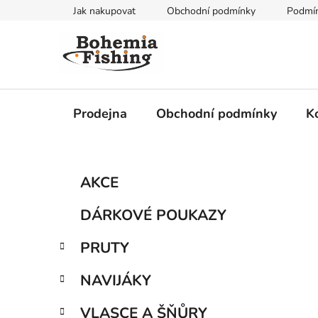
Přejít
Jak nakupovat
Obchodní podmínky
Podmín
na
obsah
Prodejna
Obchodní podmínky
K
P
K
Přeskočit
AKCE
a
kategorie
o
t
s
DÁRKOVÉ POUKAZY
e
t
g
r
PRUTY
o
a
r
NAVIJÁKY
i
n
e
n
VLASCE A ŠŇŮRY