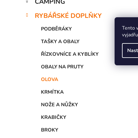
CAMPING
RYBÁŘSKÉ DOPLŇKY
Tento 
PODBĚRÁKY
vyjadřu
TAŠKY A OBALY
Nast
ŘÍZKOVNÍCE A KYBLÍKY
OBALY NA PRUTY
OLOVA
KRMÍTKA
NOŽE A NŮŽKY
KRABIČKY
BROKY