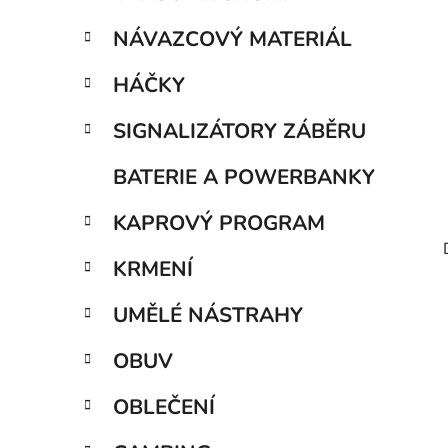
í
p
NÁVAZCOVÝ MATERIÁL
a
n
HÁČKY
e
SIGNALIZÁTORY ZÁBĚRU
l
BATERIE A POWERBANKY
KAPROVÝ PROGRAM
KRMENÍ
UMĚLÉ NÁSTRAHY
OBUV
OBLEČENÍ