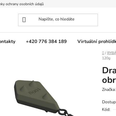
ky ochrany osobních údajů
ontakty
+420 776 384 189
Virtuální prohlíd
Domů
/
RYB
120g
Dra
obr
Značka
Dostup
Kód: