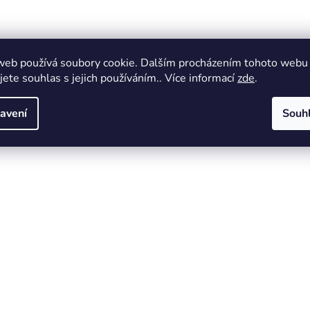
web používá soubory cookie. Dalším procházením tohoto webu
jete souhlas s jejich používáním.. Více informací
zde
.
avení
Souh