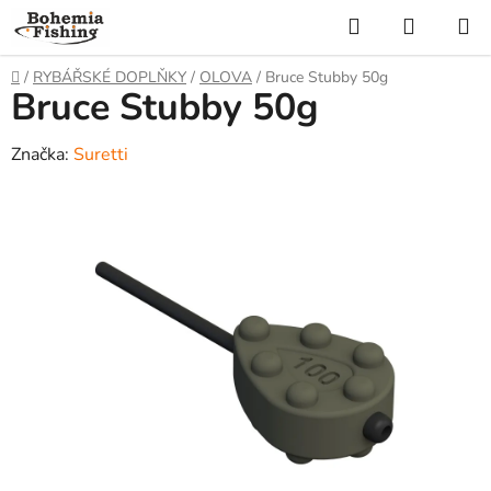
Přejít
Hledat
NÁKUP
na
KOŠÍK
obsah
Domů
/
RYBÁŘSKÉ DOPLŇKY
/
OLOVA
/
Bruce Stubby 50g
Bruce Stubby 50g
Značka:
Suretti